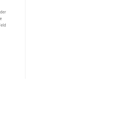
 der
le
Feld