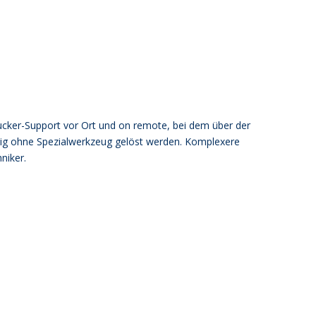
ucker-Support
vor
Ort
und
on
remote,
bei
dem
über
der
ig
ohne
Spezialwerkzeug
gelöst
werden. K
omplexere
niker.