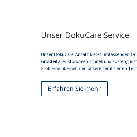
Unser DokuCare Service
Unser
DokuCare-Ansatz
bietet
umfassenden
Dr
Großteil
aller
Störungen
schnell
und
kostengünst
Probleme
übernehmen
unsere zertifizierte
n
Tech
Erfahren Sie mehr